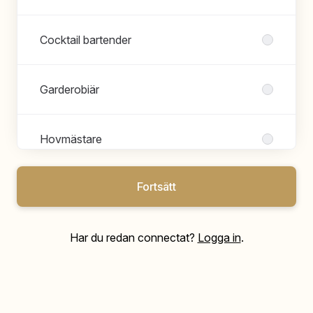
Cocktail bartender
Garderobiär
Hovmästare
Fortsätt
Restaurangansvarig
Har du redan connectat?
Logga in
.
Servis
Värdar