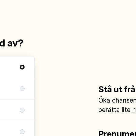
ad av?
Stå ut f
Öka chansen 
berätta lite 
Prenumer