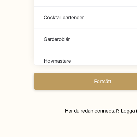
Cocktail bartender
Garderobiär
Hovmästare
Fortsätt
Restaurangansvarig
Servis
Har du redan connectat?
Logga 
Värdar