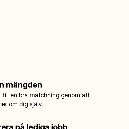
rån mängden
till en bra matchning genom att
mer om dig själv.
era på lediga jobb